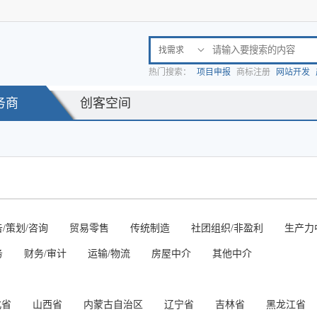
找需求

热门搜索：
项目申报
商标注册
网站开发
务商
创客空间
/策划/咨询
贸易零售
传统制造
社团组织/非盈利
生产力
务
财务/审计
运输/物流
房屋中介
其他中介
北省
山西省
内蒙古自治区
辽宁省
吉林省
黑龙江省