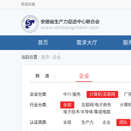
欢迎光临
首页
需求大厅
服
当前位置 :
首页
>
企业
企业
频道:
企业分类:
中介/服务
计算机/互联网
广告
行业分类:
全部
互联网/电子商务
计算
电子技术/半导体/集成电路
认证资质:
全部
生产力
企业
团队