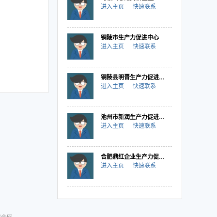
进入主页
快速联系
铜陵市生产力促进中心
进入主页
快速联系
铜陵县明晋生产力促进中心有限公司
进入主页
快速联系
池州市新润生产力促进中心有限公司
进入主页
快速联系
合肥鼎红企业生产力促进中心有限公司
进入主页
快速联系