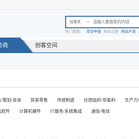
找需求

热门搜索：
项目申报
商标注册
网站开发
务商
创客空间
/策划/咨询
贸易零售
传统制造
社团组织/非盈利
生产力
机软件
计算机硬件
IT服务/系统集成
通信/电信