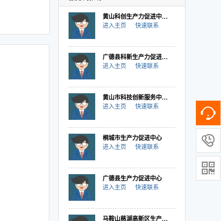
黄山科创生产力促进中心有限公司
进入主页
快速联系
广德县科新生产力促进中心有限公司
进入主页
快速联系
黄山市科技创新服务中心（生产力促进中心）
进入主页
快速联系

桐城市生产力促进中心
进入主页
快速联系

广德县生产力促进中心
进入主页
快速联系
马鞍山慈湖高新区生产力促进中心有限公司