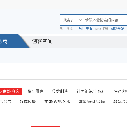
找需求

热门搜索：
项目申报
商标注册
网站开发
务商
创客空间
/策划/咨询
贸易零售
传统制造
社团组织/非盈利
生产力
广/会展
媒体传播
文体/影视/艺术
建筑/设计/装璜
教育培