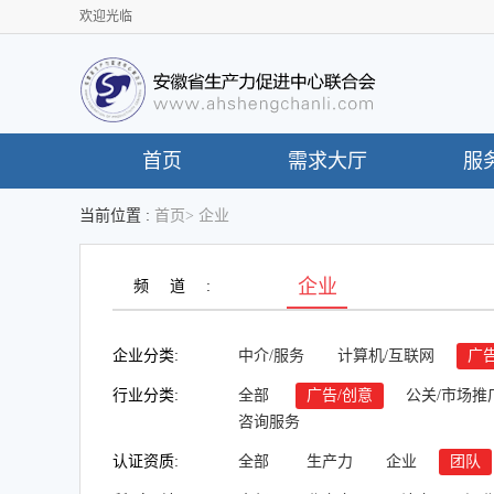
欢迎光临
首页
需求大厅
服
当前位置 :
首页
>
企业
企业
频道:
企业分类:
中介/服务
计算机/互联网
广告
行业分类:
全部
广告/创意
公关/市场推
咨询服务
认证资质:
全部
生产力
企业
团队