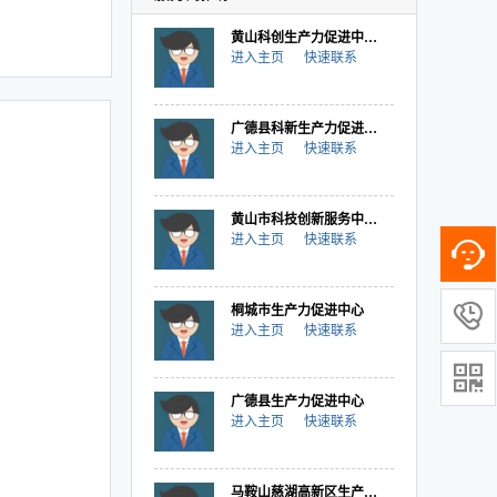
黄山科创生产力促进中心有限公司
进入主页
快速联系
广德县科新生产力促进中心有限公司
进入主页
快速联系
黄山市科技创新服务中心（生产力促进中心）
进入主页
快速联系

桐城市生产力促进中心
进入主页
快速联系

广德县生产力促进中心
进入主页
快速联系
马鞍山慈湖高新区生产力促进中心有限公司