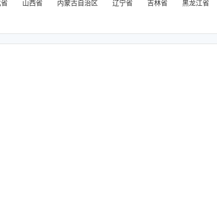
北省
山西省
内蒙古自治区
辽宁省
吉林省
黑龙江省