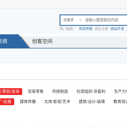
找需求

热门搜索：
项目申报
商标注册
网站开发
务商
创客空间
/策划/咨询
贸易零售
传统制造
社团组织/非盈利
生产力
广/会展
媒体传播
文体/影视/艺术
建筑/设计/装璜
教育培