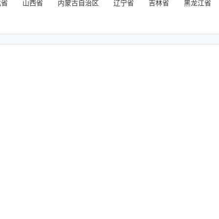
北省
山西省
内蒙古自治区
辽宁省
吉林省
黑龙江省