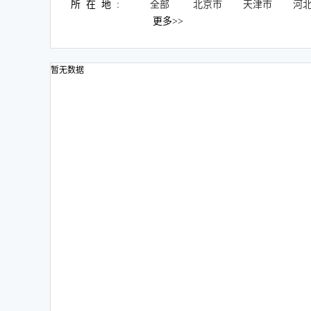
所在地:
全部
北京市
天津市
河
更多>>
暂无数据