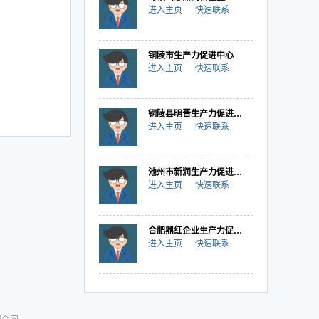
进入主页
快速联系
铜陵市生产力促进中心
进入主页
快速联系
铜陵县明晋生产力促进中心有限公司
进入主页
快速联系
池州市新润生产力促进中心有限公司
进入主页
快速联系
合肥鼎红企业生产力促进中心有限公司
进入主页
快速联系