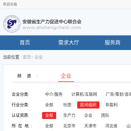
欢迎光临
首页
需求大厅
服务商
当前位置 :
首页
>
企业
企业
频道:
企业分类:
中介/服务
计算机/互联网
广告/策划/咨
行业分类:
全部
社团
民间组织
非盈利
认证资质:
全部
生产力
企业
团队
所在地:
全部
北京市
天津市
河北省
山