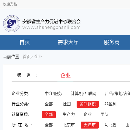
欢迎光临
首页
需求大厅
服务商
当前位置 :
首页
>
企业
企业
频道:
企业分类:
中介/服务
计算机/互联网
广告/策划/咨
行业分类:
全部
社团
民间组织
非盈利
认证资质:
全部
生产力
企业
团队
所在地:
全部
北京市
天津市
河北省
山