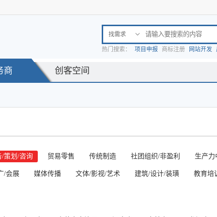
找需求

热门搜索：
项目申报
商标注册
网站开发
务商
创客空间
/策划/咨询
贸易零售
传统制造
社团组织/非盈利
生产力
广/会展
媒体传播
文体/影视/艺术
建筑/设计/装璜
教育培