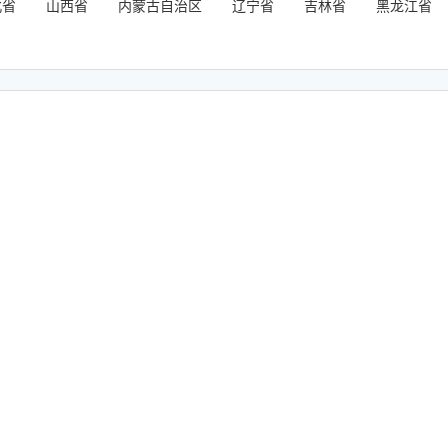
北省
山西省
内蒙古自治区
辽宁省
吉林省
黑龙江省