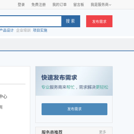
登录
免费注册
我的订单
留言板
我是服务商

发布需求
产品设计
企业培训
项目实施
中心
训
发布需求
服务商推荐
更多