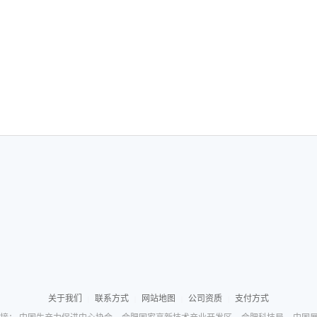
关于我们
联系方式
网站地图
公司资质
支付方式
|
|
|
|