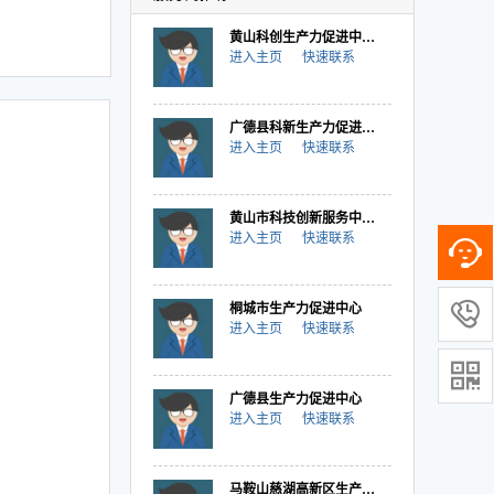
黄山科创生产力促进中心有限公司
进入主页
快速联系
广德县科新生产力促进中心有限公司
进入主页
快速联系
黄山市科技创新服务中心（生产力促进中心）
进入主页
快速联系

桐城市生产力促进中心
进入主页
快速联系

广德县生产力促进中心
进入主页
快速联系
马鞍山慈湖高新区生产力促进中心有限公司