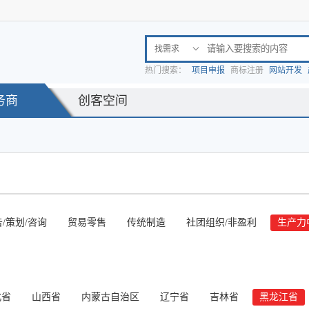
找需求

热门搜索：
项目申报
商标注册
网站开发
务商
创客空间
/策划/咨询
贸易零售
传统制造
社团组织/非盈利
生产力
北省
山西省
内蒙古自治区
辽宁省
吉林省
黑龙江省