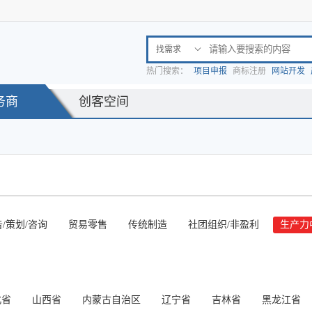
找需求

热门搜索：
项目申报
商标注册
网站开发
务商
创客空间
/策划/咨询
贸易零售
传统制造
社团组织/非盈利
生产力
北省
山西省
内蒙古自治区
辽宁省
吉林省
黑龙江省