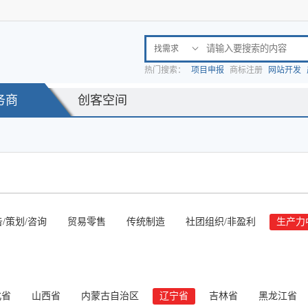
找需求

热门搜索：
项目申报
商标注册
网站开发
务商
创客空间
/策划/咨询
贸易零售
传统制造
社团组织/非盈利
生产力
北省
山西省
内蒙古自治区
辽宁省
吉林省
黑龙江省